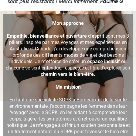
sont plus résistants ! Merci infiniment.
Pauline G
Mon approche
Empathie, bienveillance et ouverture d'esprit
sont mes 3
piliers. Inspirée par mes voyages et mes expériences en
Australie et Canada, j'ai développé une compréhension
profonde des différents modes de vie et des besoins
individuels. Je m'efforce de créer un
espace inclusif
où
chacune se sent entendue, respectée et libre d'explorer son
chemin vers le bien-être.
Ma mission
En tant que spécialiste SOPK à Bordeaux et de la santé
environnementale, j'accompagne les femmes dans leur
"voyage" avec le SOPK, en les aidant à comprendre leur
corps, à gérer les symptômes et à retrouver un équilibre
holistique. Je m'engage à offrir un soutien personnalisé et
un traitement naturel du SOPK pour favoriser le bien-être